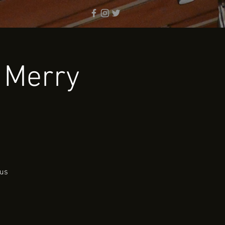
e Merry
aus