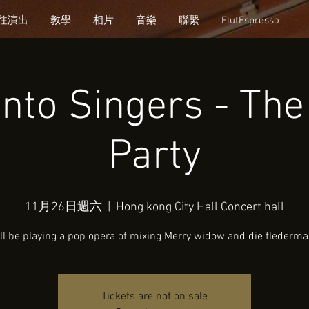
往演出
教學
相片
音樂
聯繫
FlutEspresso
nto Singers - Th
Party
11月26日週六
  |  
Hong kong City Hall Concert hall
ll be playing a pop opera of mixing Merry widow and die flederm
Tickets are not on sale