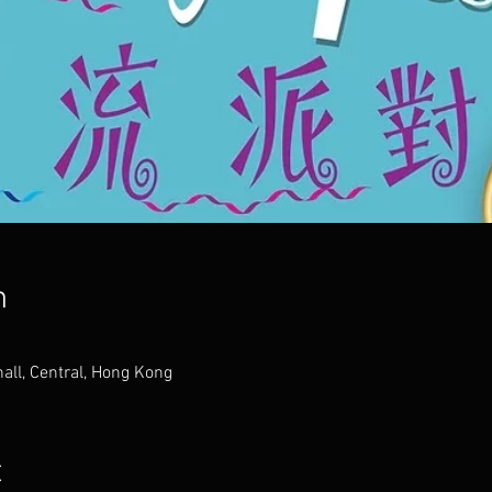
n
all, Central, Hong Kong
t