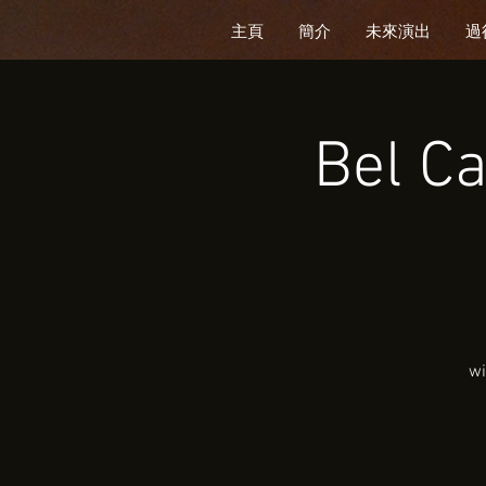
主頁
簡介
未來演出
過
Bel Ca
wi