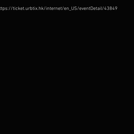
 https://ticket.urbtix.hk/internet/en_US/eventDetail/43849